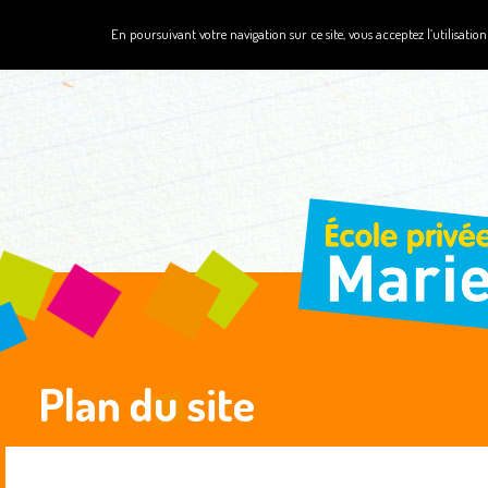
L’école
Projets scolaires
La Pastorale
Fonctionn
En poursuivant votre navigation sur ce site, vous acceptez l’utilisation d
Pré
Plan du site